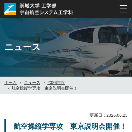
ナ
ビ
ゲ
ー
シ
ニュース
ョ
ン
の
切
替
ホーム
ニュース
2026年度
航空操縦学専攻 東京説明会開催！
更新日：2026.06.23
航空操縦学専攻 東京説明会開催！