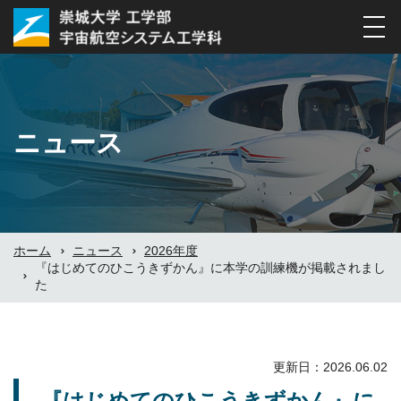
ナ
ビ
ゲ
ー
シ
ニュース
ョ
ン
の
切
替
ホーム
ニュース
2026年度
『はじめてのひこうきずかん』に本学の訓練機が掲載されまし
た
更新日：2026.06.02
『はじめてのひこうきずかん』に