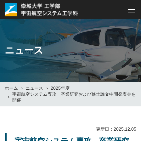
ナ
ビ
ゲ
ー
シ
ニュース
ョ
ン
の
切
替
ホーム
ニュース
2025年度
宇宙航空システム専攻 卒業研究および修士論文中間発表会を
開催
更新日：2025.12.05
宇宙航空システム専攻 卒業研究