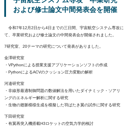
および修士論文中間発表会を開催
令和7年12月2日から4日までの三日間、宇宙航空システム専攻に
て、卒業研究および修士論文の中間発表会が開催されました。
7研究室、20テーマの研究について発表がありました。
金澤研究室
・VPythonによる授業支援アプリケーションソフトの作成
・PythonによるACVのクッション圧力変動の解析
河邉研究室
・非線形最適制御問題の数値解法を用いたダイナミック・ソアリ
ングのエネルギー解析に関する研究
・生物の翅脈模様生成を模擬した羽ばたき翼の試作に関する研究
下田研究室
・有翼再突入機搭載H3ロケットの空気力学的検討