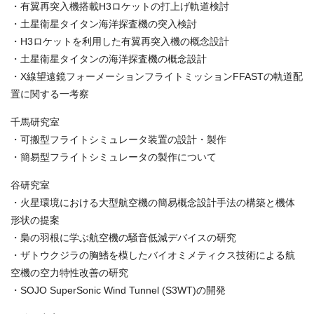
・有翼再突入機搭載H3ロケットの打上げ軌道検討
・土星衛星タイタン海洋探査機の突入検討
・H3ロケットを利用した有翼再突入機の概念設計
・土星衛星タイタンの海洋探査機の概念設計
・X線望遠鏡フォーメーションフライトミッションFFASTの軌道配
置に関する一考察
千馬研究室
・可搬型フライトシミュレータ装置の設計・製作
・簡易型フライトシミュレータの製作について
谷研究室
・火星環境における大型航空機の簡易概念設計手法の構築と機体
形状の提案
・梟の羽根に学ぶ航空機の騒音低減デバイスの研究
・ザトウクジラの胸鰭を模したバイオミメティクス技術による航
空機の空力特性改善の研究
・SOJO SuperSonic Wind Tunnel (S3WT)の開発